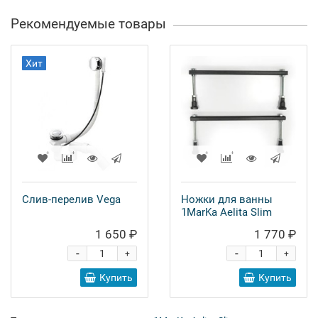
Рекомендуемые товары
Хит
Слив-перелив Vega
Ножки для ванны
1MarKa Aelita Slim
1 650 ₽
1 770 ₽
-
-
+
+
Купить
Купить