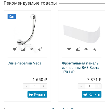
Рекомендуемые товары
Хит
Слив-перелив Vega
Фронтальная панель
для ванны BAS Веста
170 L/R
1 650 ₽
7 871 ₽
-
-
+
+
Купить
Купить