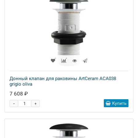
Донный клапан для раковины ArtCeram ACA038
grigio oliva
7 608 ₽
-
Купить
+