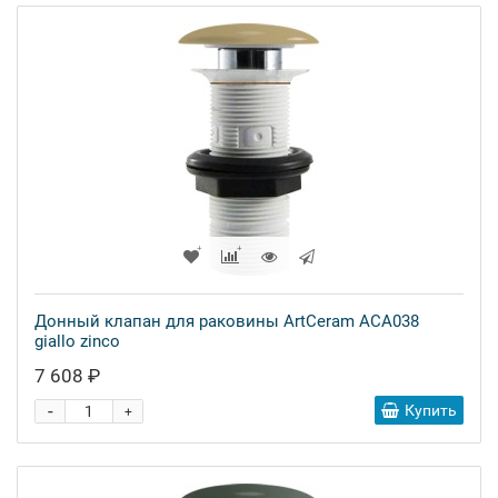
Донный клапан для раковины ArtCeram ACA038
giallo zinco
7 608 ₽
-
Купить
+