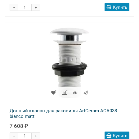
-
Купить
+
Донный клапан для раковины ArtCeram ACA038
bianco matt
7 608 ₽
-
Купить
+