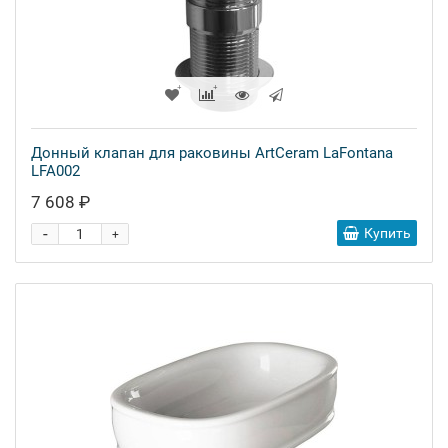
Донный клапан для раковины ArtCeram LaFontana
LFA002
7 608 ₽
-
Купить
+