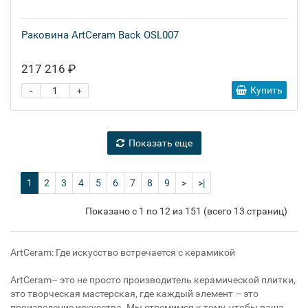
Раковина ArtCeram Back OSL007
217 216 ₽
-
Купить
+
Показать еще
1
2
3
4
5
6
7
8
9
>
>|
Показано с 1 по 12 из 151 (всего 13 страниц)
ArtCeram: Где искусство встречается с керамикой
ArtCeram– это не просто производитель керамической плитки,
это творческая мастерская, где каждый элемент – это
произведение искусства. Мы стремимся к тому, чтобы ваша