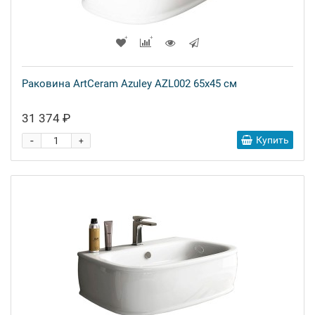
Раковина ArtCeram Azuley AZL002 65х45 см
31 374 ₽
-
Купить
+