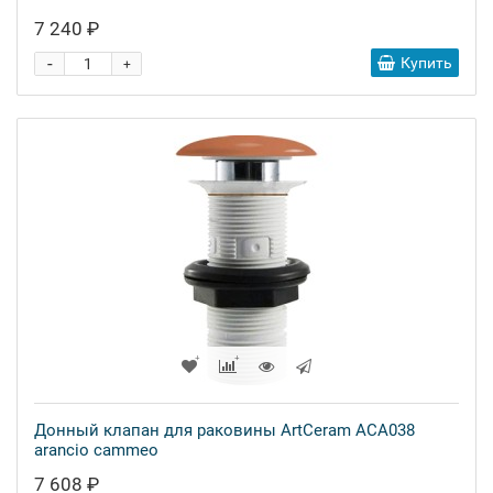
7 240 ₽
-
Купить
+
Донный клапан для раковины ArtCeram ACA038
arancio cammeo
7 608 ₽