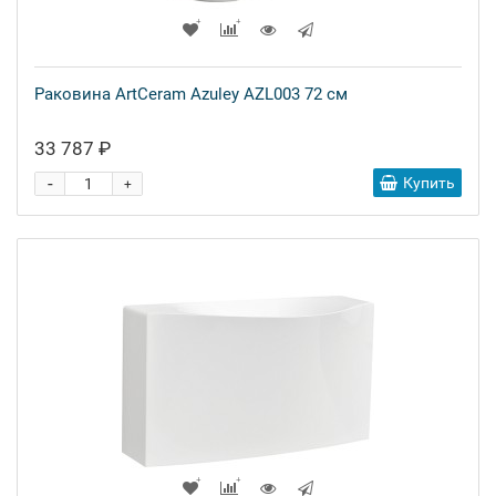
Раковина ArtCeram Azuley AZL003 72 см
33 787 ₽
-
Купить
+