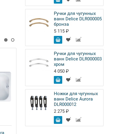
Ручки для чугунных
ванн Delice DLR000005
бронза
5 115 ₽
Ручки для чугунных
ванн Delice DLR000003
хром
Чугунная ванна Delice Level
4 050 ₽
140x70 с отверстиями под ручки
63 380 ₽
Ножки для чугунных
ванн Delice Aurora
-
Купить
+
DLR000012
2 275 ₽
ra