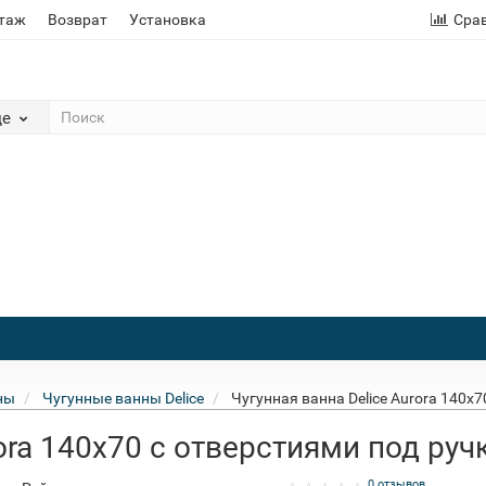
этаж
Возврат
Установка
Сра
де
ны
Чугунные ванны Delice
Чугунная ванна Delice Aurora 140x
ora 140x70 с отверстиями под руч
0 отзывов