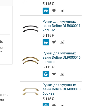
5 115 ₽
Ручки для чугунных
ванн Delice DLR000011
черные
5 115 ₽
ём
ём
аж
Ручки для чугунных
ванн Delice DLR000016
золото
5 115 ₽
Ручки для чугунных
ванн Delice DLR000013
бронза
форт и
5 115 ₽
или