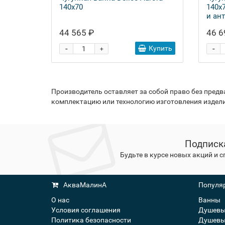
140x70
140x
и ан
44 565 ₽
46 6
-
-
Купить
+
Производитель оставляет за собой право без пред
комплектацию или технологию изготовления издели
Подписк
Будьте в курсе новых акций и 
АкваМалинА
Популяр
О нас
Ванны
Условия соглашения
Душевы
Политика безопасности
Душевы