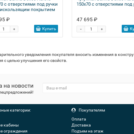
70 с отверстиями под ручки
150x70 с отверстиями под 
тискользящим покрытием
95 ₽
47 695 ₽
-
Купить
К
+
+
варительного уведомления покупателя вносить изменения в констр
я с целью улучшения его свойств.
а на новости
спецпредложений!
ные категории:
Покупателям
Оплата
е кабины
Доставка
е ограждения
Подъем на этаж