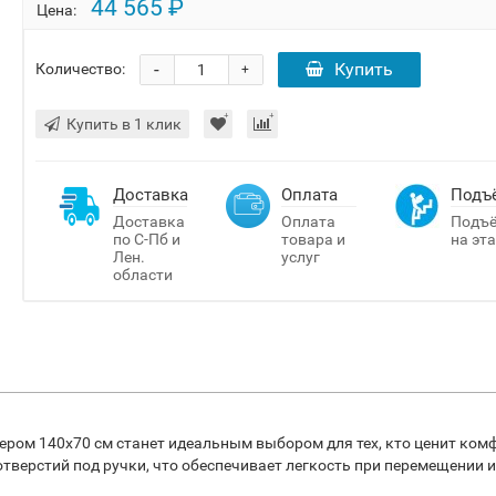
44 565 ₽
Цена:
-
Купить
Количество:
+
Купить в 1 клик
Доставка
Оплата
Подъ
Доставка
Оплата
Подъ
по С-Пб и
товара и
на эт
Лен.
услуг
области
мером 140x70 см станет идеальным выбором для тех, кто ценит ком
тверстий под ручки, что обеспечивает легкость при перемещении 