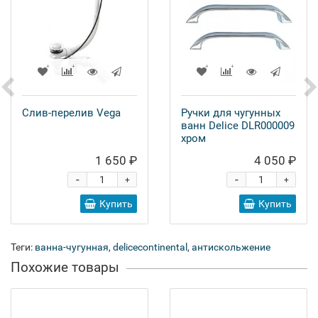
Слив-перелив Vega
Ручки для чугунных
ванн Delice DLR000009
хром
1 650 ₽
4 050 ₽
-
-
+
+
Купить
Купить
Теги:
ванна-чугунная
,
delicecontinental
,
антискольжение
Похожие товары