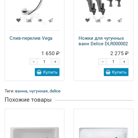
Слив-перелив Vega
Ножки для чугунных
ванн Delice DLR000002
1 650 ₽
2 275 ₽
-
-
+
+
Купить
Купить
Теги:
ванна
,
чугунная
,
delice
Похожие товары