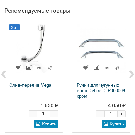
Рекомендуемые товары
Хит
Слив-перелив Vega
Ручки для чугунных
ванн Delice DLR000009
хром
1 650 ₽
4 050 ₽
-
-
+
+
Купить
Купить