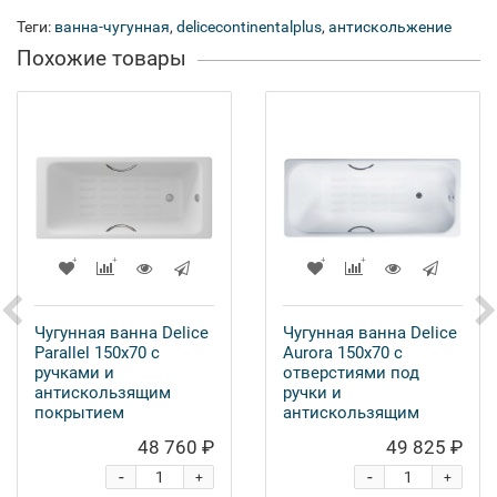
Теги:
ванна-чугунная
,
delicecontinentalplus
,
антискольжение
Похожие товары
Чугунная ванна Delice
Чугунная ванна Delice
Parallel 150x70 с
Aurora 150x70 с
ручками и
отверстиями под
антискользящим
ручки и
покрытием
антискользящим
покрытием
48 760 ₽
49 825 ₽
-
-
+
+