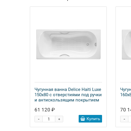
Чугунная ванна Delice Haiti Luxe
Чугун
150x80 с отверстиями под ручки
160x
и антискользящим покрытием
61 120 ₽
70 1
-
-
Купить
+