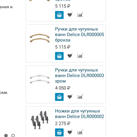
5 115 ₽
ания и
Ручки для чугунных
ванн Delice DLR000005
бронза
5 115 ₽
Ручки для чугунных
ванн Delice DLR000003
хром
4 050 ₽
оме.
Ножки для чугунных
ванн Delice DLR000002
2 275 ₽