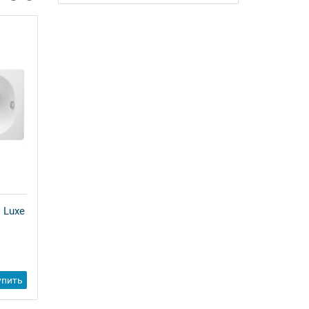
i Luxe
Чугунная ванна Delice Haiti Luxe
170x80 с отверстиями под ручки
и антискользящим покрытием
82 710 ₽
-
упить
Купить
+