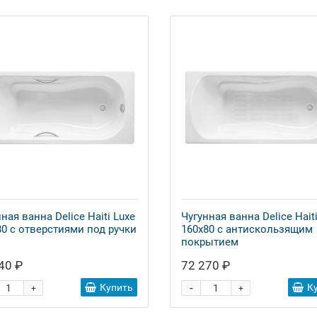
ная ванна Delice Haiti Luxe
Чугунная ванна Delice Hait
80 с отверстиями под ручки
160x80 с антискользящим
покрытием
40 ₽
72 270 ₽
-
Купить
К
+
+