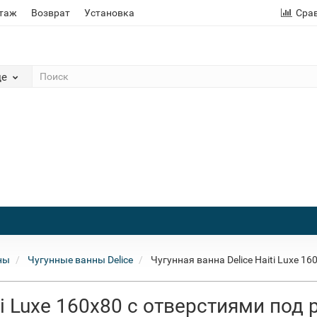
этаж
Возврат
Установка
Сра
де
ны
Чугунные ванны Delice
Чугунная ванна Delice Haiti Luxe 
iti Luxe 160x80 с отверстиями под