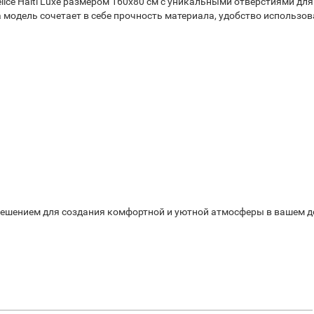
ice Haiti Luxe размером 160x80 см с уникальными отверстиями для
модель сочетает в себе прочность материала, удобство использов
м решением для создания комфортной и уютной атмосферы в вашем д