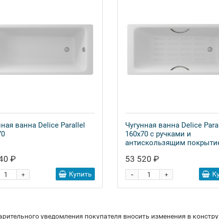
ная ванна Delice Parallel
Чугунная ванна Delice Paral
70
160x70 с ручками и
антискользящим покрыти
40 ₽
53 520 ₽
-
Купить
К
+
+
варительного уведомления покупателя вносить изменения в констр