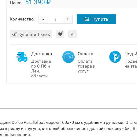
51 390 ₽
Цена:
-
Купить
Количество:
+
Купить в 1 клик
Доставка
Оплата
Подъ
Доставка
Оплата
Подъ
по С-Пб и
товара и
на эт
Лен.
услуг
области
ли Delice Parallel размером 160x70 см с удобными ручками. Эта 
атериалу из чугуна, который обеспечивает долгий срок службы. В
использования.