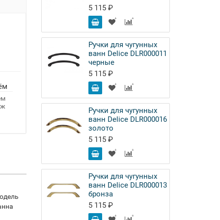
5 115 ₽
Ручки для чугунных
ванн Delice DLR000011
черные
5 115 ₽
ём
ём
аж
Ручки для чугунных
ванн Delice DLR000016
золото
5 115 ₽
Ручки для чугунных
ванн Delice DLR000013
бронза
модель
5 115 ₽
анна