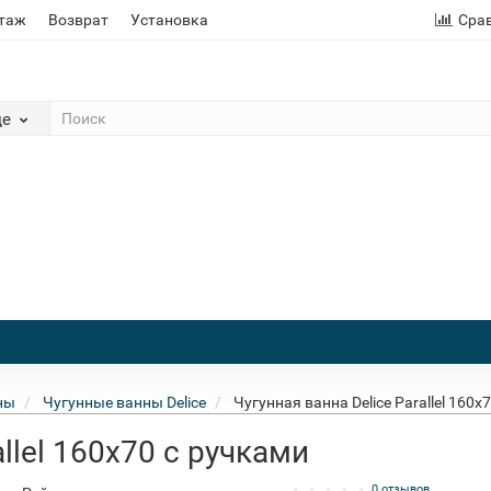
этаж
Возврат
Установка
Сра
де
ны
Чугунные ванны Delice
Чугунная ванна Delice Parallel 160x
allel 160x70 с ручками
0 отзывов