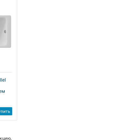
lel
Чугунная ванна Delice Parallel
170x70 с ручками
ем
55 440 ₽
-
упить
Купить
+
укцию,