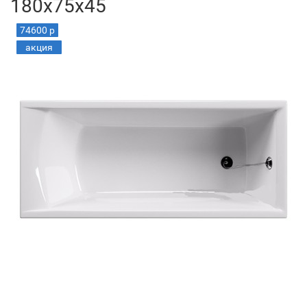
180x75x45
74600 р
акция