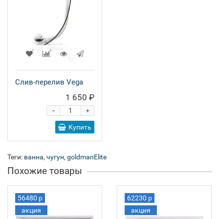
Слив-перелив Vega
1 650 ₽
-
+
Купить
Теги:
ванна
,
чугун
,
goldmanElite
Похожие товары
56480 р
62230 р
акция
акция