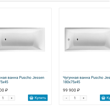
нная ванна Puscho Jessen
Чугунная ванна Puscho Je
75x45
180x75x45
00 ₽
99 900 ₽
-
Купить
К
+
+