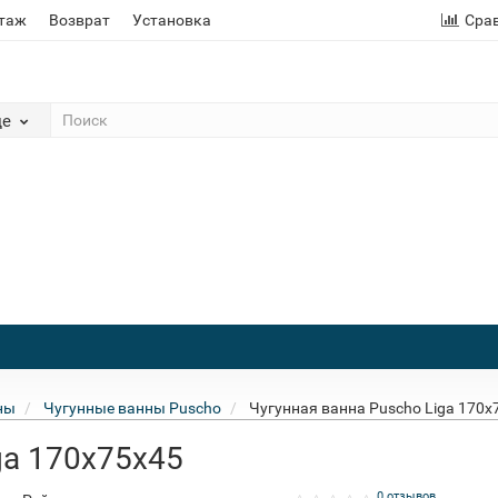
этаж
Возврат
Установка
Сра
де
ны
Чугунные ванны Puscho
Чугунная ванна Puscho Liga 170x
ga 170x75x45
0 отзывов