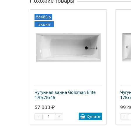
Похожие товары
56480 р
акция
Чугунная ванна Goldman Elite
Чугу
170x75x45
175x
57 000 ₽
99 4
-
-
Купить
+