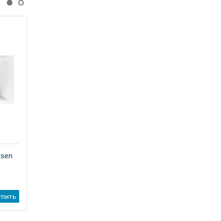
59130 р
акция
Чугунная ванна Goldman Real
170x70x45
59 150 ₽
-
Купить
+
ssen
упить