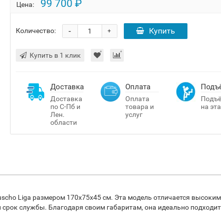
99 700 ₽
Цена:
-
Купить
Количество:
+
Купить в 1 клик
Доставка
Оплата
Подъ
Доставка
Оплата
Подъ
по С-Пб и
товара и
на эт
Лен.
услуг
области
cho Liga размером 170x75x45 см. Эта модель отличается высоким
 срок службы. Благодаря своим габаритам, она идеально подходит