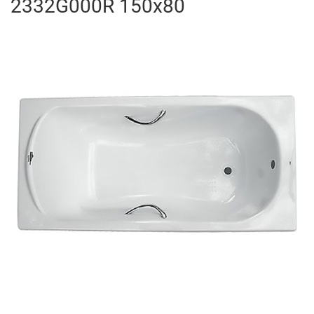
2332G000R 150x80