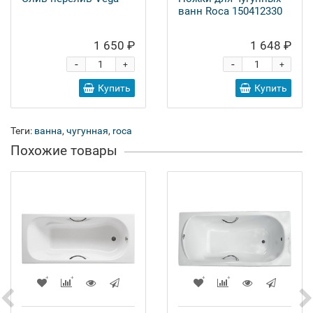
ванн Roca 150412330
1 650 ₽
1 648 ₽
-
-
+
+
Купить
Купить
Теги:
ванна
,
чугунная
,
roca
Похожие товары