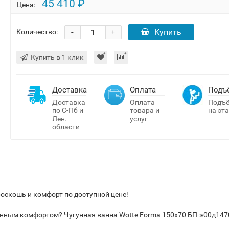
45 410 ₽
Цена:
-
Купить
Количество:
+
Купить в 1 клик
Доставка
Оплата
Подъ
Доставка
Оплата
Подъ
по С-Пб и
товара и
на эт
Лен.
услуг
области
роскошь и комфорт по доступной цене!
инным комфортом? Чугунная ванна Wotte Forma 150x70 БП-э00д1470