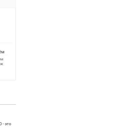
ём
ём
аж
 - это