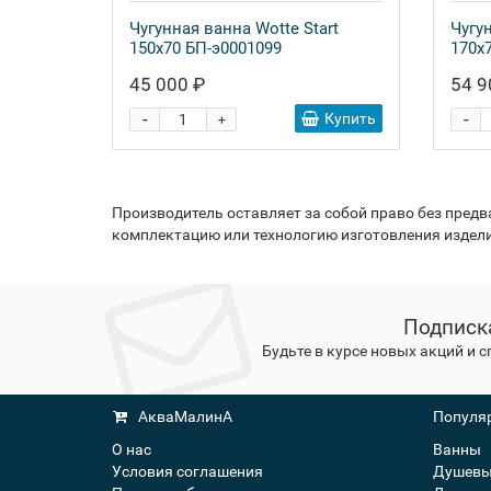
Чугунная ванна Wotte Start
Чугу
150x70 БП-э0001099
170x
45 000 ₽
54 9
-
-
Купить
+
Производитель оставляет за собой право без пред
комплектацию или технологию изготовления издели
Подписк
Будьте в курсе новых акций и 
АкваМалинА
Популяр
О нас
Ванны
Условия соглашения
Душевы