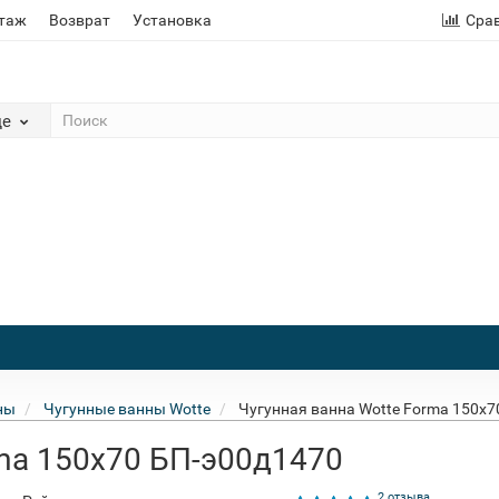
этаж
Возврат
Установка
Сра
де
ны
Чугунные ванны Wotte
Чугунная ванна Wotte Forma 150x7
rma 150x70 БП-э00д1470
2 отзыва