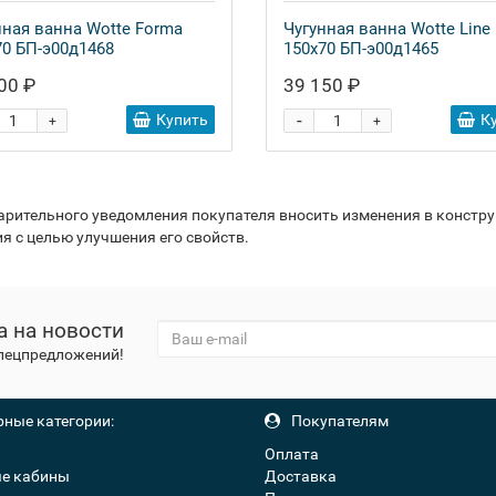
нная ванна Wotte Forma
Чугунная ванна Wotte Line
70 БП-э00д1468
150x70 БП-э00д1465
00 ₽
39 150 ₽
-
Купить
К
+
+
варительного уведомления покупателя вносить изменения в констр
я с целью улучшения его свойств.
а на новости
спецпредложений!
ные категории:
Покупателям
Оплата
е кабины
Доставка