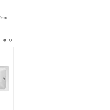
otte
Чугунная ванна Универсал
Эталон 150x70
39 294 ₽
-
Купить
+