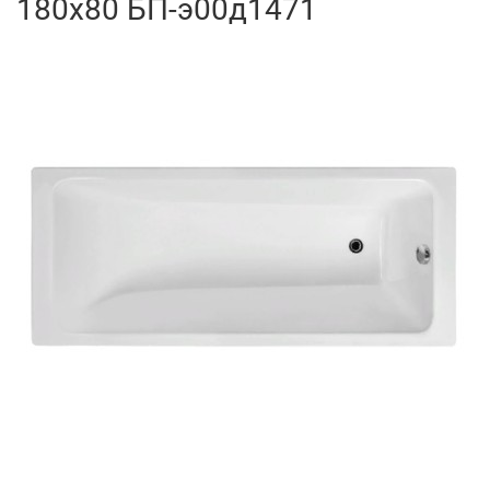
180x80 БП-э00д1471