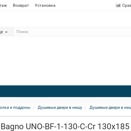
этаж
Возврат
Установка
Сра
де
олки и поддоны
Душевые двери в нишу
Душевые двери в ниш
Bagno UNO-BF-1-130-C-Cr 130x185