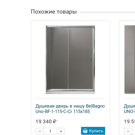
Похожие товары
Душевая дверь в нишу BelBagno
Душе
Uno-BF-1-115-C-Cr 115x185
UNO-B
19 340 ₽
19 5
-
-
Купить
+