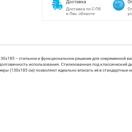
Доставка
О
Доставка по С-Пб
Оп
и Лен. области
ус
 130x185 – стильное и функциональное решение для современной в
 долговечность использования. Стилизованная под классический д
меры (130x185 см) позволяют идеально вписать её в стандартные н