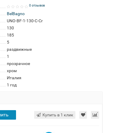
0 отзывов
BelBagno
UNO-BF-1-130-C-Cr
130
185
5
раздвижные
1
прозрачное
хром
Италия
1 год
пить
Купить в 1 клик