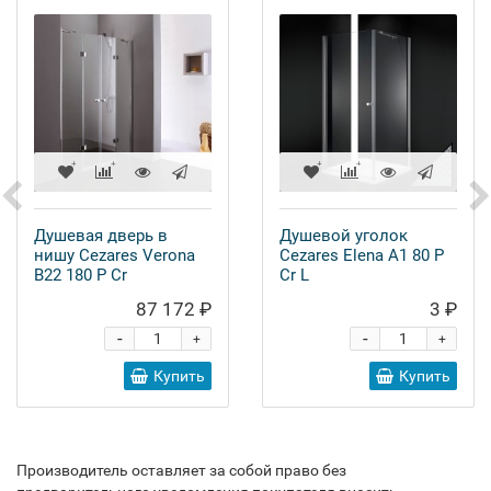
Душевая дверь в
Душевой уголок
нишу Cezares Verona
Cezares Elena A1 80 P
B22 180 P Cr
Cr L
87 172 ₽
3 ₽
-
-
+
+
Купить
Купить
Производитель оставляет за собой право без