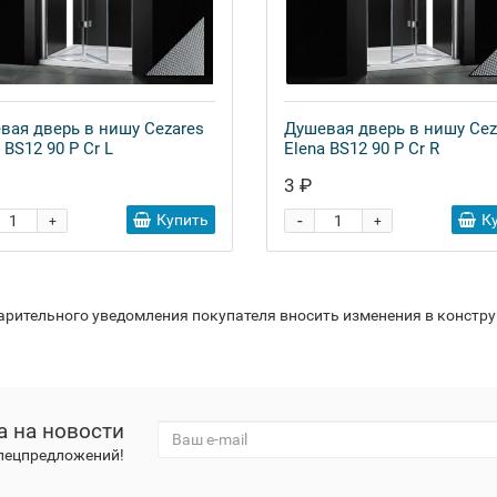
вая дверь в нишу Cezares
Душевая дверь в нишу Cez
 BS12 90 P Cr L
Elena BS12 90 P Cr R
3 ₽
-
Купить
К
+
+
варительного уведомления покупателя вносить изменения в констр
а на новости
спецпредложений!