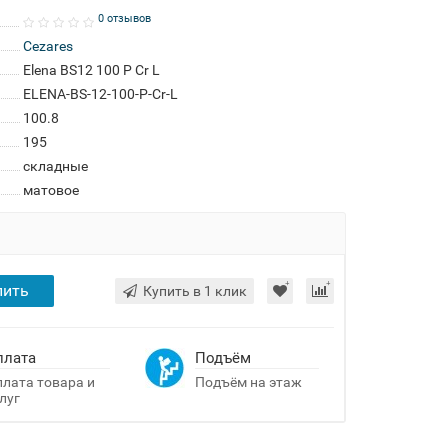
0 отзывов
Cezares
Elena BS12 100 P Cr L
ELENA-BS-12-100-P-Cr-L
100.8
195
складные
матовое
пить
Купить в 1 клик
плата
Подъём
лата товара и
Подъём на этаж
луг