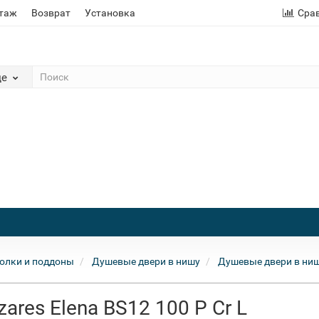
этаж
Возврат
Установка
Сра
де
олки и поддоны
Душевые двери в нишу
Душевые двери в ниш
ares Elena BS12 100 P Cr L