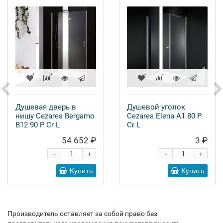
Душевая дверь в
Душевой уголок
нишу Cezares Bergamo
Cezares Elena A1 80 P
B12 90 P Cr L
Cr L
54 652 ₽
3 ₽
-
-
+
+
Купить
Купить
Производитель оставляет за собой право без