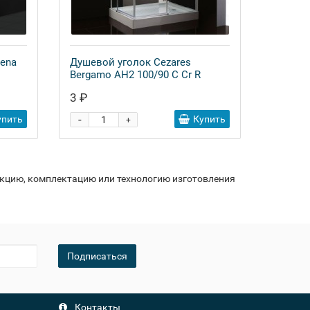
lena
Душевой уголок Cezares
Bergamo AH2 100/90 C Cr R
3 ₽
-
упить
Купить
+
укцию, комплектацию или технологию изготовления
Подписаться
Контакты