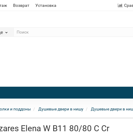
этаж
Возврат
Установка
Сра
де
олки и поддоны
Душевые двери в нишу
Душевые двери в ниш
ares Elena W B11 80/80 C Cr