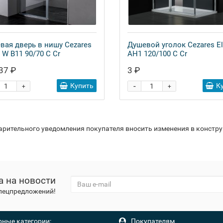
вая дверь в нишу Cezares
Душевой уголок Cezares E
 W B11 90/70 C Cr
AH1 120/100 C Cr
37 ₽
3 ₽
-
Купить
К
+
+
варительного уведомления покупателя вносить изменения в констр
а на новости
спецпредложений!
ные категории:
Покупателям