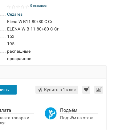
0 отзывов
Cezares
Elena W B11 80/80 C Cr
ELENA-W-B-11-80+80-C-Cr
153
195
распашные
прозрачное
пить
Купить в 1 клик
плата
Подъём
лата товара и
Подъём на этаж
луг