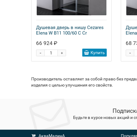
Душевая дверь в нишу Cezares
Душе
Elena W B11 100/60 C Cr
Elena
66 924 ₽
68 7
-
-
Купить
+
Производитель оставляет за собой право без пред
изделия с целью улучшения его свойств.
Подписк
Будьте в курсе новых акций и 
АкваМалинА
Популяр