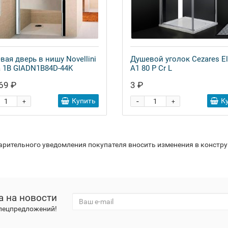
вая дверь в нишу Novellini
Душевой уголок Cezares E
a 1B GIADN1B84D-44K
A1 80 P Cr L
69 ₽
3 ₽
-
Купить
К
+
+
варительного уведомления покупателя вносить изменения в констр
а на новости
спецпредложений!