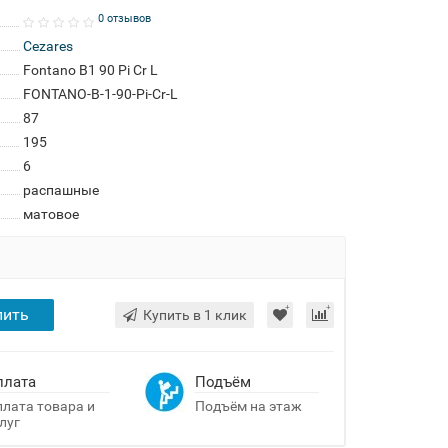
0 отзывов
Cezares
Fontano B1 90 Pi Cr L
FONTANO-B-1-90-Pi-Cr-L
87
195
6
распашные
матовое
пить
Купить в 1 клик
плата
Подъём
лата товара и
Подъём на этаж
луг