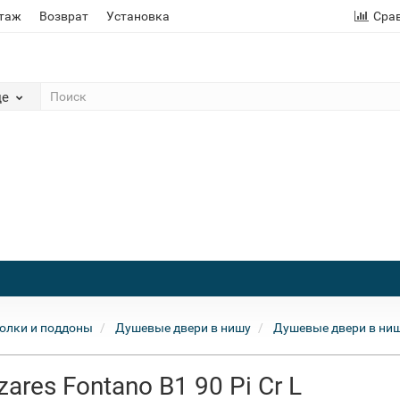
этаж
Возврат
Установка
Сра
де
олки и поддоны
Душевые двери в нишу
Душевые двери в ниш
res Fontano B1 90 Pi Cr L