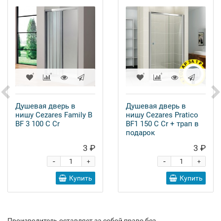
Душевая дверь в
Душевая дверь в
нишу Cezares Family B
нишу Cezares Pratico
BF 3 100 C Cr
BF1 150 C Cr + трап в
подарок
3 ₽
3 ₽
-
-
+
+
Купить
Купить
Производитель оставляет за собой право без