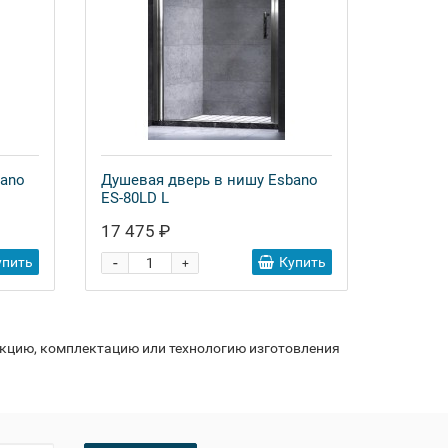
bano
Душевая дверь в нишу Esbano
ES-80LD L
17 475 ₽
-
упить
Купить
+
укцию, комплектацию или технологию изготовления