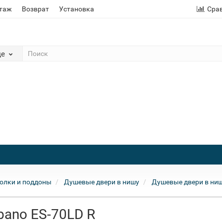
этаж
Возврат
Установка
Сра
де
олки и поддоны
Душевые двери в нишу
Душевые двери в ни
bano ES-70LD R