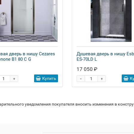
вая дверь в нишу Cezares
Душевая дверь в нишу Es
enone B1 80 C G
ES-70LD L
17 050 ₽
-
Купить
К
+
+
варительного уведомления покупателя вносить изменения в констр