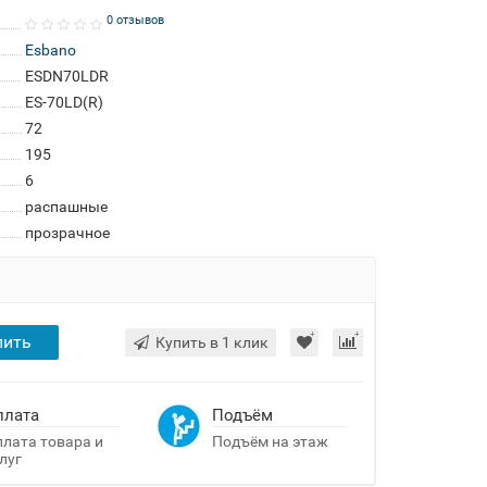
0 отзывов
Esbano
ESDN70LDR
ES-70LD(R)
72
195
6
распашные
прозрачное
пить
Купить в 1 клик
плата
Подъём
лата товара и
Подъём на этаж
луг