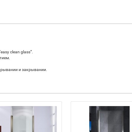
asy clean glass”.
тием.
крывании и закрывании.