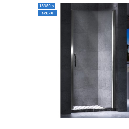
18350 р
акция