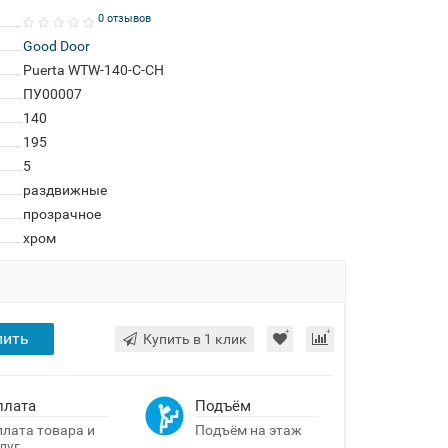
0 отзывов
Good Door
Puerta WTW-140-C-CH
ПУ00007
140
195
5
раздвижные
прозрачное
хром
пить
Купить в 1 клик
плата
Подъём
лата товара и
Подъём на этаж
луг