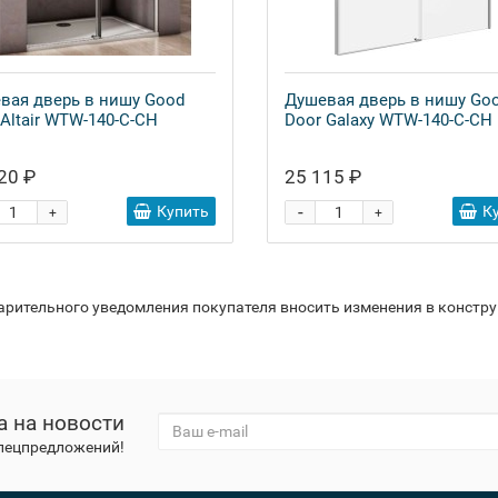
вая дверь в нишу Good
Душевая дверь в нишу Go
 Altair WTW-140-C-CH
Door Galaxy WTW-140-C-CH
20 ₽
25 115 ₽
-
Купить
К
+
+
варительного уведомления покупателя вносить изменения в констр
а на новости
спецпредложений!