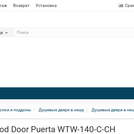
этаж
Возврат
Установка
Сра
де
олки и поддоны
Душевые двери в нишу
Душевые двери в ниш
od Door Puerta WTW-140-C-CH