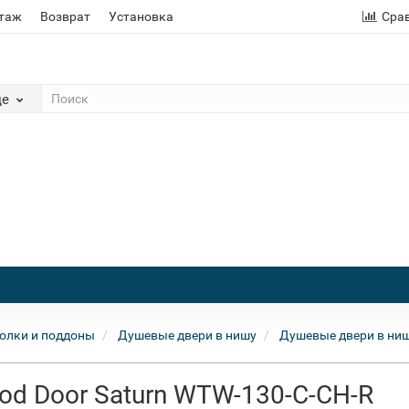
этаж
Возврат
Установка
Сра
де
олки и поддоны
Душевые двери в нишу
Душевые двери в ниш
od Door Saturn WTW-130-C-CH-R