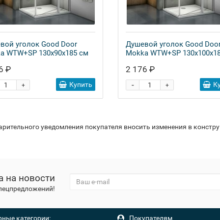
вой уголок Good Door
Душевой уголок Good Doo
a WTW+SP 130х90х185 см
Mokka WTW+SP 130х100х18
6 ₽
2 176 ₽
-
Купить
К
+
+
варительного уведомления покупателя вносить изменения в констр
а на новости
спецпредложений!
ные категории:
Покупателям