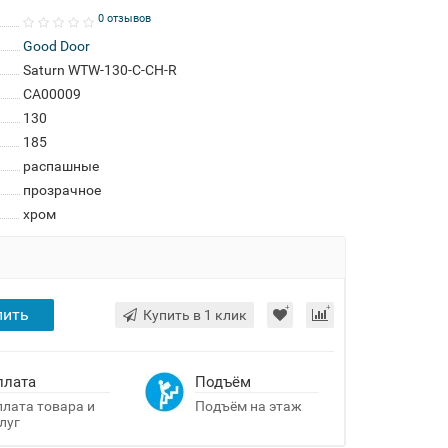
0 отзывов
Good Door
Saturn WTW-130-C-CH-R
СА00009
130
185
распашные
прозрачное
хром
пить
Купить в 1 клик
плата
Подъём
лата товара и
Подъём на этаж
луг