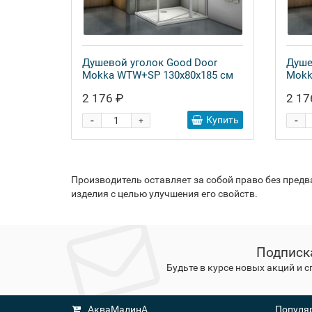
Душевой уголок Good Door
Душе
Mokka WTW+SP 130х80х185 см
Mokk
2 176 ₽
2 17
-
-
Купить
+
Производитель оставляет за собой право без пред
изделия с целью улучшения его свойств.
Подписк
Будьте в курсе новых акций и 
АкваМалинА
Популяр