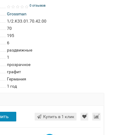
0 отзывов
Grossman
1/2.K33.01.70.42.00
70
195
6
раздвижные
1
прозрачное
графит
Германия
1 год
пить
Купить в 1 клик