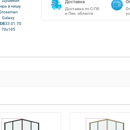
Доставка
О
Доставка по С-Пб
Оп
и Лен. области
ус