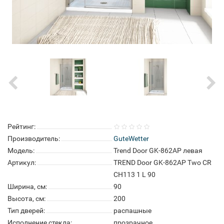
Рейтинг:
Производитель:
GuteWetter
Модель:
Trend Door GK-862AP левая
Артикул:
TREND Door GK-862AP Two CR
CH113 1 L 90
Ширина, см:
90
Высота, см:
200
Тип дверей:
распашные
Исполнение стекла:
прозрачное