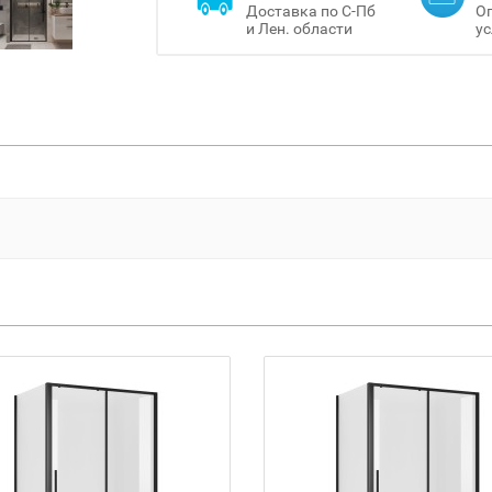
Доставка по С-Пб
Оп
и Лен. области
ус