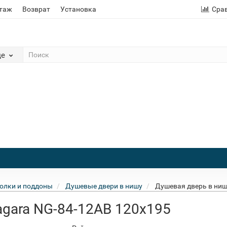
этаж
Возврат
Установка
Сра
де
олки и поддоны
Душевые двери в нишу
Душевая дверь в ниш
agara NG-84-12AB 120x195