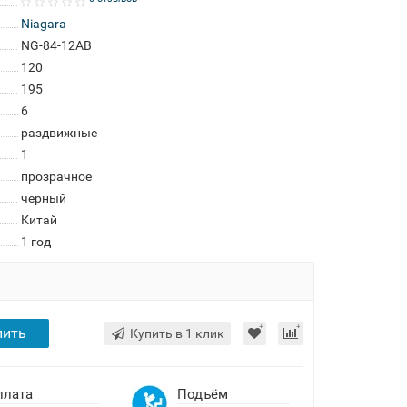
Niagara
NG-84-12AB
120
195
6
раздвижные
1
прозрачное
черный
Китай
1 год
пить
Купить в 1 клик
плата
Подъём