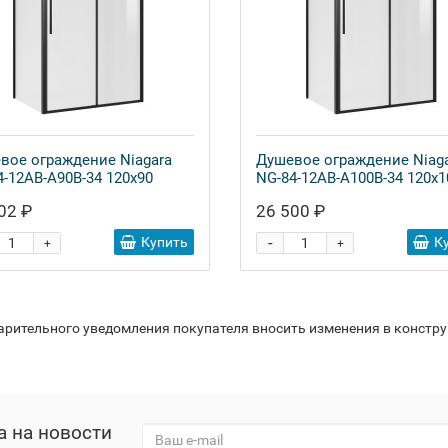
вое ограждение Niagara
Душевое ограждение Niag
4-12AB-A90B-34 120x90
NG-84-12AB-A100B-34 120x1
02 ₽
26 500 ₽
-
Купить
К
+
+
варительного уведомления покупателя вносить изменения в констр
а на новости