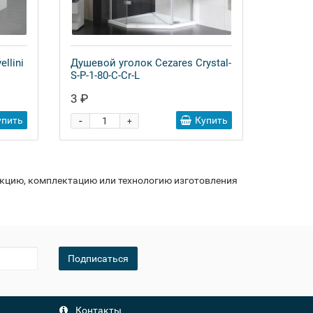
llini
Душевой уголок Cezares Crystal-
S-P-1-80-C-Cr-L
3 ₽
-
упить
Купить
+
укцию, комплектацию или технологию изготовления
Подписаться
Контакты