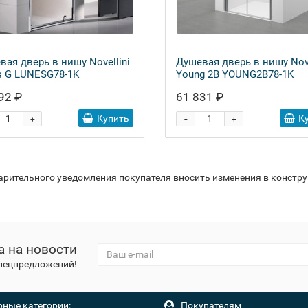
вая дверь в нишу Novellini
Душевая дверь в нишу Nove
s G LUNESG78-1K
Young 2B YOUNG2B78-1K
92 ₽
61 831 ₽
-
Купить
К
+
+
варительного уведомления покупателя вносить изменения в констр
а на новости
спецпредложений!
ные категории:
Покупателям