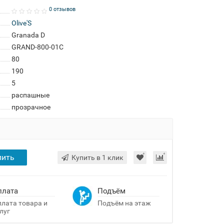
0 отзывов
Olive'S
Granada D
GRAND-800-01C
80
190
5
распашные
прозрачное
пить
Купить в 1 клик
плата
Подъём
лата товара и
Подъём на этаж
луг