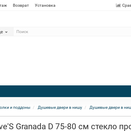
этаж
Возврат
Установка
Сра
де
олки и поддоны
Душевые двери в нишу
Душевые двери в нишу
ve'S Granada D 75-80 см стекло п