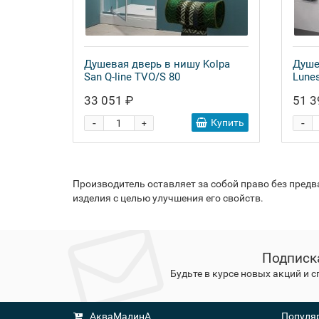
Душевая дверь в нишу Kolpa
Душе
San Q-line TVO/S 80
Lune
33 051 ₽
51 3
-
-
Купить
+
Производитель оставляет за собой право без пред
изделия с целью улучшения его свойств.
Подписк
Будьте в курсе новых акций и 
АкваМалинА
Популяр