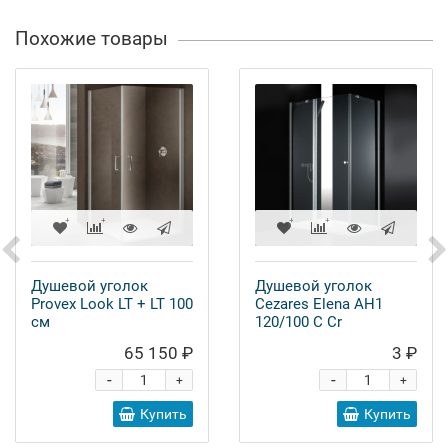
Похожие товары
Душевой уголок
Душевой уголок
Provex Look LT + LT 100
Cezares Elena AH1
см
120/100 C Cr
65 150 ₽
3 ₽
-
-
+
+
Купить
Купить