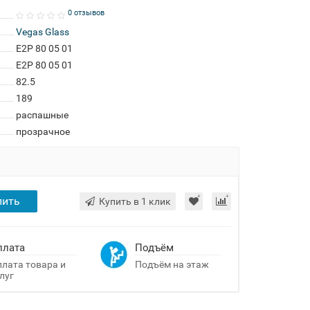
0 отзывов
Vegas Glass
E2P 80 05 01
E2P 80 05 01
82.5
189
распашные
прозрачное
пить
Купить в 1 клик
плата
Подъём
лата товара и
Подъём на этаж
луг