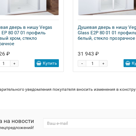
вая дверь в нишу Vegas
Душевая дверь в нишу Ve
s EP 80 07 01 профиль
Glass E2P 80 01 01 профил
вый хром, стекло
белый, стекло прозрачное
рачное
26 ₽
31 943 ₽
-
Купить
К
+
+
варительного уведомления покупателя вносить изменения в констр
а на новости
спецпредложений!