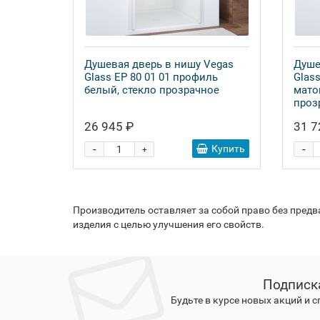
Душевая дверь в нишу Vegas
Душе
Glass EP 80 01 01 профиль
Glas
белый, стекло прозрачное
мато
проз
26 945 ₽
31 7
-
-
Купить
+
Производитель оставляет за собой право без пред
изделия с целью улучшения его свойств.
Подписк
Будьте в курсе новых акций и 