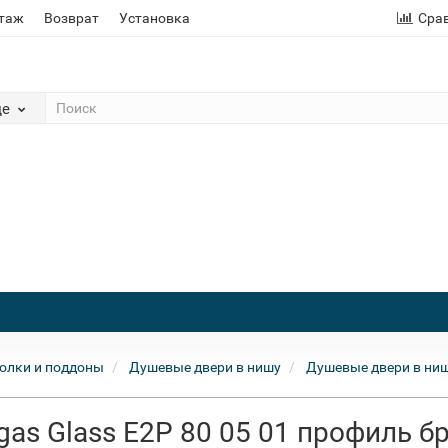
этаж
Возврат
Установка
Сра
де
олки и поддоны
Душевые двери в нишу
Душевые двери в ниш
as Glass E2P 80 05 01 профиль б