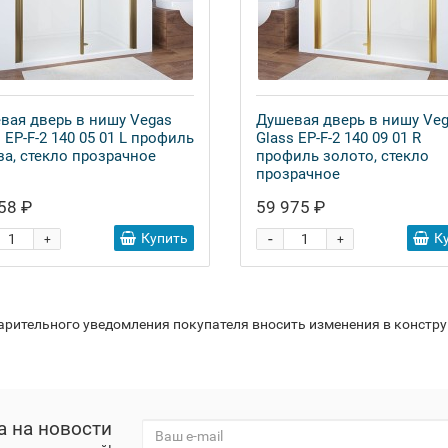
вая дверь в нишу Vegas
Душевая дверь в нишу Ve
 EP-F-2 140 05 01 L профиль
Glass EP-F-2 140 09 01 R
за, стекло прозрачное
профиль золото, стекло
прозрачное
58 ₽
59 975 ₽
-
Купить
К
+
+
варительного уведомления покупателя вносить изменения в констр
а на новости