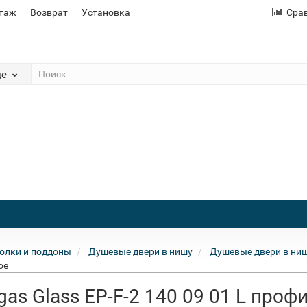
этаж
Возврат
Установка
Сра
де
олки и поддоны
Душевые двери в нишу
Душевые двери в ниш
ое
as Glass EP-F-2 140 09 01 L профи