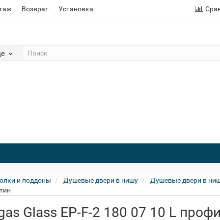
этаж
Возврат
Установка
Сра
де
олки и поддоны
Душевые двери в нишу
Душевые двери в ниш
атин
as Glass EP-F-2 180 07 10 L проф