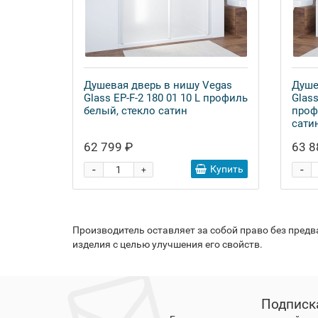
Душевая дверь в нишу Vegas
Душе
Glass EP-F-2 180 01 10 L профиль
Glass
белый, стекло сатин
проф
сати
62 799 ₽
63 8
-
-
Купить
+
Производитель оставляет за собой право без пред
изделия с целью улучшения его свойств.
Подписк