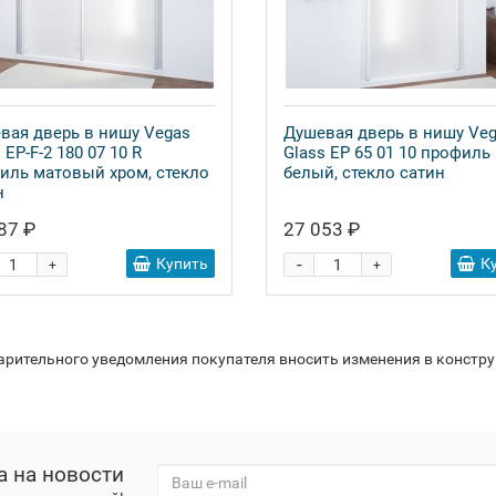
вая дверь в нишу Vegas
Душевая дверь в нишу Ve
 EP-F-2 180 07 10 R
Glass EP 65 01 10 профиль
иль матовый хром, стекло
белый, стекло сатин
н
87 ₽
27 053 ₽
-
Купить
К
+
+
варительного уведомления покупателя вносить изменения в констр
а на новости