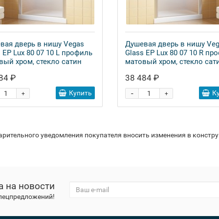
вая дверь в нишу Vegas
Душевая дверь в нишу Ve
 EP Lux 80 07 10 L профиль
Glass EP Lux 80 07 10 R пр
вый хром, стекло сатин
матовый хром, стекло сат
84 ₽
38 484 ₽
-
Купить
К
+
+
варительного уведомления покупателя вносить изменения в констр
а на новости
спецпредложений!