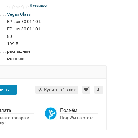
0 отзывов
Vegas Glass
EP Lux 80 01 10 L
EP Lux 80 01 10 L
80
199.5
распашные
матовое
пить
Купить в 1 клик
плата
Подъём
лата товара и
Подъём на этаж
луг