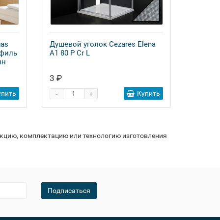
gas
Душевой уголок Cezares Elena
офиль
A1 80 P Cr L
ин
3 ₽
-
упить
Купить
+
укцию, комплектацию или технологию изготовления
Подписаться