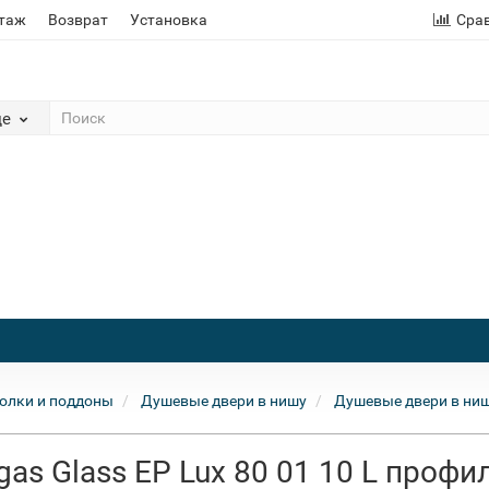
этаж
Возврат
Установка
Сра
де
олки и поддоны
Душевые двери в нишу
Душевые двери в ниш
as Glass EP Lux 80 01 10 L профи