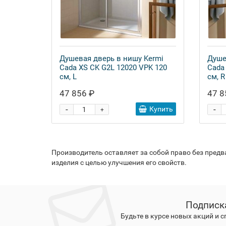
Душевая дверь в нишу Kermi
Душе
Cada XS CK G2L 12020 VPK 120
Cada
см, L
см, R
47 856 ₽
47 8
-
-
Купить
+
Производитель оставляет за собой право без пред
изделия с целью улучшения его свойств.
Подписк
Будьте в курсе новых акций и 