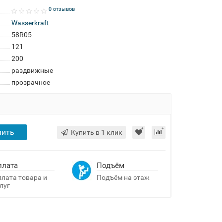
0 отзывов
Wasserkraft
58R05
121
200
раздвижные
прозрачное
пить
Купить в 1 клик
плата
Подъём
лата товара и
Подъём на этаж
луг