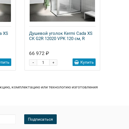
a XS
Душевой уголок Kermi Cada XS
CK G2R 12020 VPK 120 см, R
66 972 ₽
-
упить
Купить
+
укцию, комплектацию или технологию изготовления
Подписаться