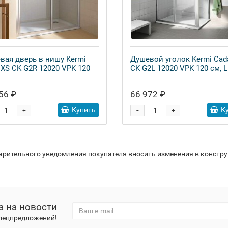
вая дверь в нишу Kermi
Душевой уголок Kermi Cad
 XS CK G2R 12020 VPK 120
CK G2L 12020 VPK 120 см, L
56 ₽
66 972 ₽
-
Купить
К
+
+
варительного уведомления покупателя вносить изменения в констр
а на новости
спецпредложений!