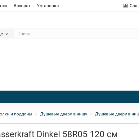
этаж
Возврат
Установка
Сра
де
олки и поддоны
Душевые двери в нишу
Душевые двери в ниш
serkraft Dinkel 58R05 120 см