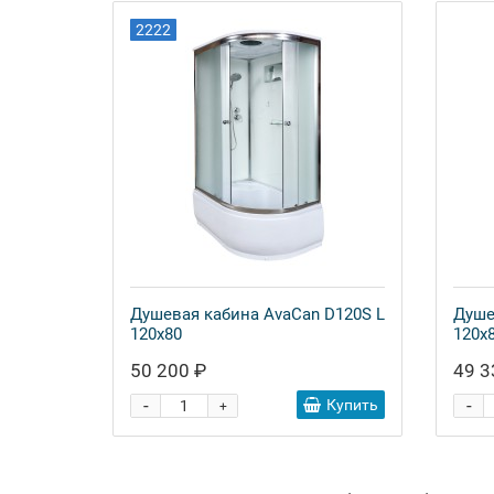
2222
Душевая кабина AvaCan D120S L
Душе
120x80
120x
50 200 ₽
49 3
-
-
Купить
+