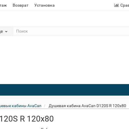
этаж
Возврат
Установка
Сра
де
евые кабины AvaCan
Душевая кабина AvaCan D120S R 120x80
120S R 120x80