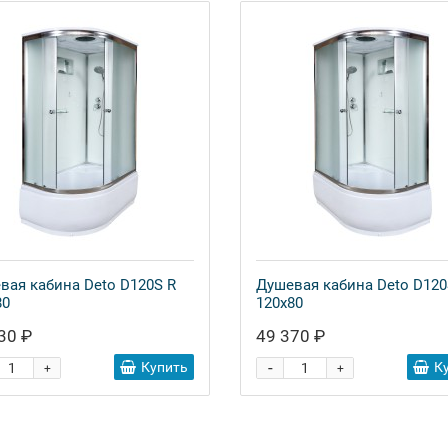
вая кабина Deto D120S R
Душевая кабина Deto D120
80
120x80
30 ₽
49 370 ₽
-
Купить
К
+
+