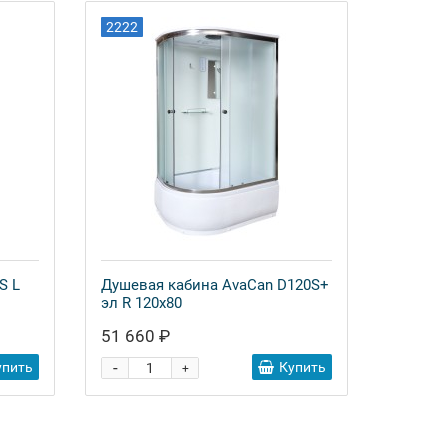
2222
S L
Душевая кабина AvaCan D120S+
эл R 120x80
51 660 ₽
-
упить
Купить
+