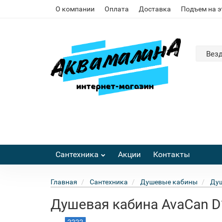
О компании
Оплата
Доставка
Подъем на 
Вез
Сантехника
Акции
Контакты
Главная
Сантехника
Душевые кабины
Душ
Душевая кабина AvaCan D