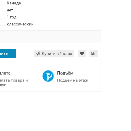
Канада
нет
1 год
классический
пить
Купить в 1 клик
плата
Подъём
лата товара и
Подъём на этаж
луг