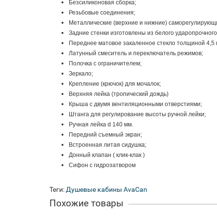
Безсиликоновая сборка;
Резьбовые соединения;
Металлические (верхние и нижние) саморегулирующи
Задние стенки изготовлены из белого ударопрочного
Переднее матовое закаленное стекло толщиной 4,5 
Латунный смеситель и переключатель режимов;
Полочка с ограничителем;
Зеркало;
Крепление (крючок) для мочалок;
Верхняя лейка (тропический дождь)
Крыша с двумя вентиляционными отверстиями;
Штанга для регулирование высоты ручной лейки;
Ручная лейка d 140 мм.
Передний съемный экран;
Встроенная литая сидушка;
Донный клапан ( клик-клак )
Сифон с гидрозатвором
Теги:
Душевые кабины AvaCan
Похожие товары