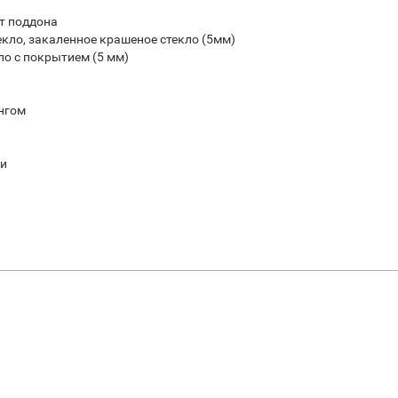
т поддона
екло, закаленное крашеное стекло (5мм)
ло с покрытием (5 мм)
нгом
ки