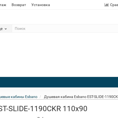
этаж
Возврат
Установка
Сра
де
евые кабины Esbano
Душевая кабина Esbano EST-SLIDE-1190CK
ST-SLIDE-1190CKR 110x90