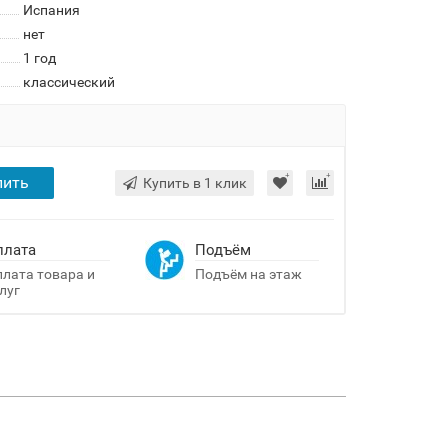
Испания
нет
1 год
классический
пить
Купить в 1 клик
плата
Подъём
лата товара и
Подъём на этаж
луг