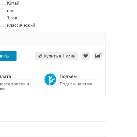
Китай
нет
1 год
классический
пить
Купить в 1 клик
плата
Подъём
лата товара и
Подъём на этаж
луг