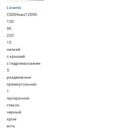
Loranto
CS009низ12090
120
90
220
15
низкий
с крышей
с гидромассажем
5
раздвижные
прямоугольная
1
прозрачное
стекло
черный
хром
есть