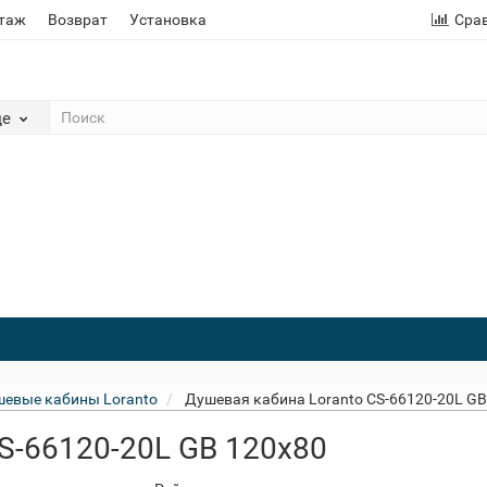
этаж
Возврат
Установка
Сра
де
евые кабины Loranto
Душевая кабина Loranto CS-66120-20L GB
S-66120-20L GB 120x80