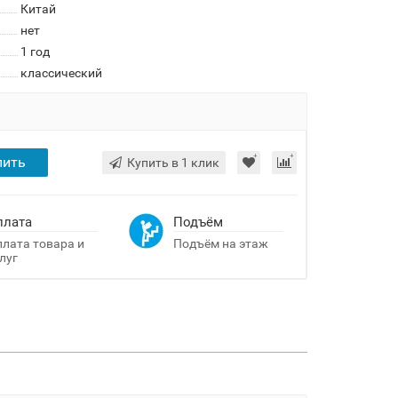
Китай
нет
1 год
классический
пить
Купить в 1 клик
плата
Подъём
лата товара и
Подъём на этаж
луг