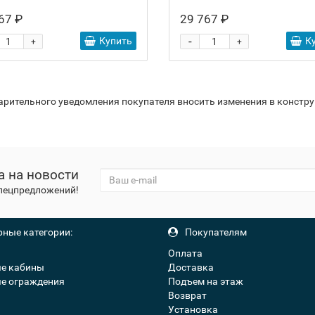
67 ₽
29 767 ₽
-
Купить
К
+
+
варительного уведомления покупателя вносить изменения в констр
а на новости
спецпредложений!
ные категории:
Покупателям
Оплата
е кабины
Доставка
е ограждения
Подъем на этаж
Возврат
Установка