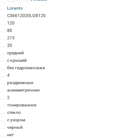
Loranto
CS6612020LGB120
120
80
215
20
средний
с крышей
без гидромассажа
4
раздвижные
асимметричная
2
тонированное
стекло
с узором
черный
нет