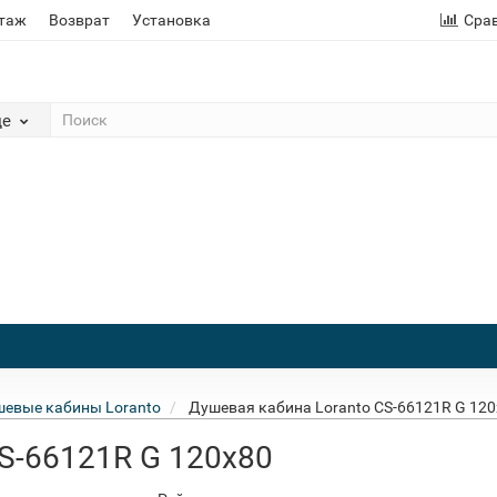
этаж
Возврат
Установка
Сра
де
евые кабины Loranto
Душевая кабина Loranto CS-66121R G 12
CS-66121R G 120x80