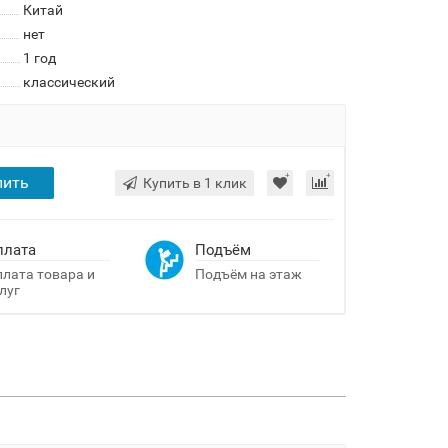
Китай
нет
1 год
классический
пить
Купить в 1 клик
плата
Подъём
лата товара и
Подъём на этаж
луг