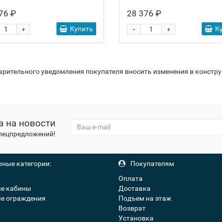
76 ₽
28 376 ₽
-
Купить
К
+
+
варительного уведомления покупателя вносить изменения в констр
а на новости
спецпредложений!
ные категории:
Покупателям
Оплата
е кабины
Доставка
е ограждения
Подъем на этаж
Возврат
Установка