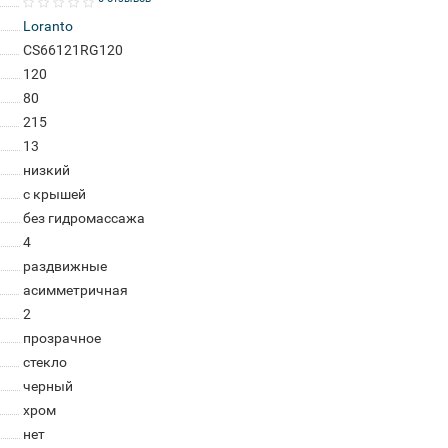
Loranto
CS66121RG120
120
80
215
13
низкий
с крышей
без гидромассажа
4
раздвижные
асимметричная
2
прозрачное
стекло
черный
хром
нет