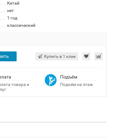
Китай
нет
1 год
классический
пить
Купить в 1 клик
плата
Подъём
лата товара и
Подъём на этаж
луг