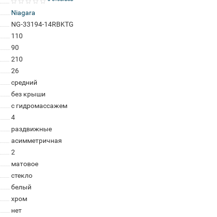
Niagara
NG-33194-14RBKTG
110
90
210
26
средний
без крыши
с гидромассажем
4
раздвижные
асимметричная
2
матовое
стекло
белый
хром
нет