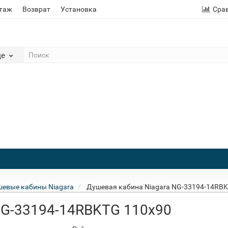
этаж
Возврат
Установка
Сра
де
евые кабины Niagara
Душевая кабина Niagara NG-33194-14RB
NG-33194-14RBKTG 110x90