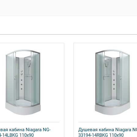
вая кабина Niagara NG-
Душевая кабина Niagara N
4-14LBKG 110x90
33194-14RBKG 110x90