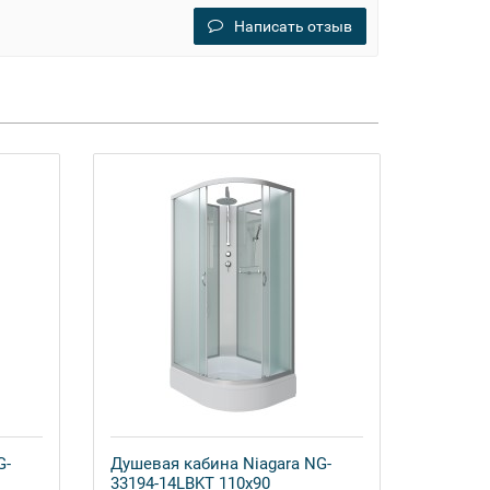
Написать отзыв
G-
Душевая кабина Niagara NG-
33194-14LBKT 110x90