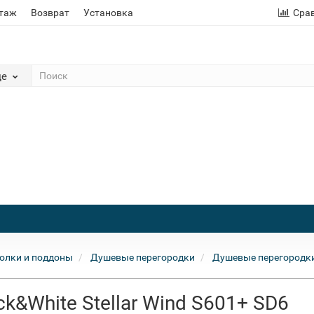
этаж
Возврат
Установка
Сра
де
олки и поддоны
Душевые перегородки
Душевые перегородки
k&White Stellar Wind S601+ SD6