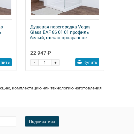
as
Душевая перегородка Vegas
ь
Glass EAF 86 01 01 профиль
белый, стекло прозрачное
22 947 ₽
-
упить
Купить
+
укцию, комплектацию или технологию изготовления
Подписаться