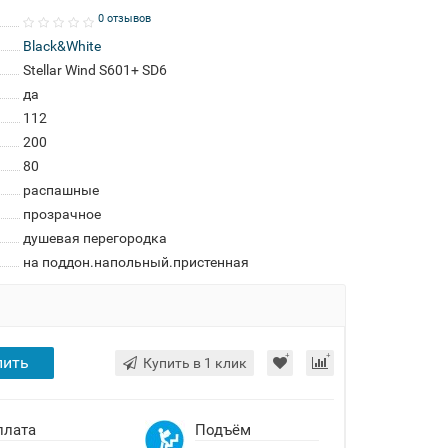
0 отзывов
Black&White
Stellar Wind S601+ SD6
да
112
200
80
распашные
прозрачное
душевая перегородка
на поддон.напольный.пристенная
пить
Купить в 1 клик
плата
Подъём