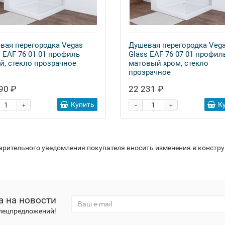
вая перегородка Vegas
Душевая перегородка Veg
s EAF 76 01 01 профиль
Glass EAF 76 07 01 профил
й, стекло прозрачное
матовый хром, стекло
прозрачное
90 ₽
22 231 ₽
-
Купить
К
+
+
варительного уведомления покупателя вносить изменения в констр
а на новости
спецпредложений!