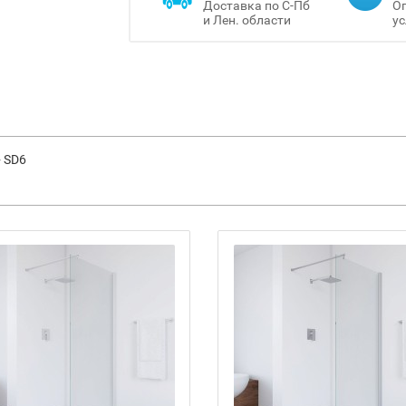
Доставка по С-Пб
Оп
и Лен. области
ус
+ SD6