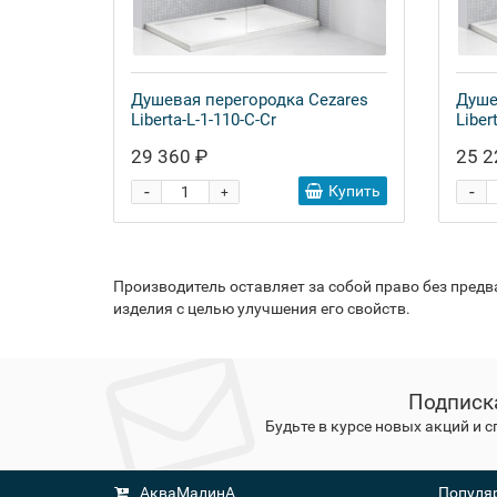
Душевая перегородка Cezares
Душе
Liberta-L-1-110-C-Cr
Liber
29 360 ₽
25 2
-
-
Купить
+
Производитель оставляет за собой право без пред
изделия с целью улучшения его свойств.
Подписк
Будьте в курсе новых акций и 
АкваМалинА
Популяр