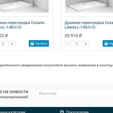
вая перегородка Cezares
Душевая перегородка Ceza
ta-L-1-80-C-Cr
Liberta-L-1-85-C-Cr
22 ₽
25 910 ₽
-
Купить
К
+
+
варительного уведомления покупателя вносить изменения в констр
а на новости
спецпредложений!
ные категории:
Покупателям