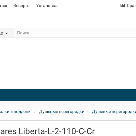
этаж
Возврат
Установка
Сра
де
олки и поддоны
Душевые перегородки
Душевые перегородки
es Liberta-L-2-110-C-Cr