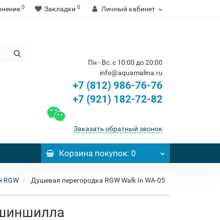
0
0
внение
Закладки
Личный кабинет
Пн - Вс: с 10:00 до 20:00
info@aquamalina.ru
+7 (812) 986-76-76
+7 (921) 182-72-82
Заказать обратный звонок
Корзина
покупок
: 0
и RGW
Душевая перегородка RGW Walk In WA-05
 шиншилла