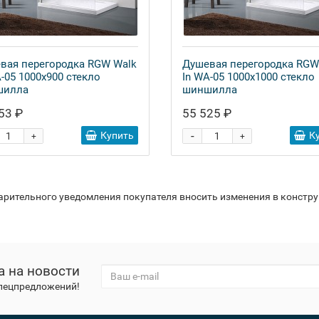
вая перегородка RGW Walk
Душевая перегородка RGW
A-05 1000x900 стекло
In WA-05 1000x1000 стекло
шилла
шиншилла
53 ₽
55 525 ₽
-
Купить
К
+
+
варительного уведомления покупателя вносить изменения в констр
а на новости
спецпредложений!