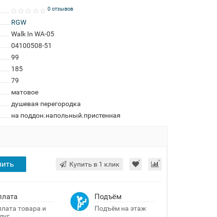
0 отзывов
RGW
Walk In WA-05
04100508-51
99
185
79
матовое
душевая перегородка
на поддон.напольный.пристенная
пить
Купить в 1 клик
плата
Подъём
лата товара и
Подъём на этаж
луг