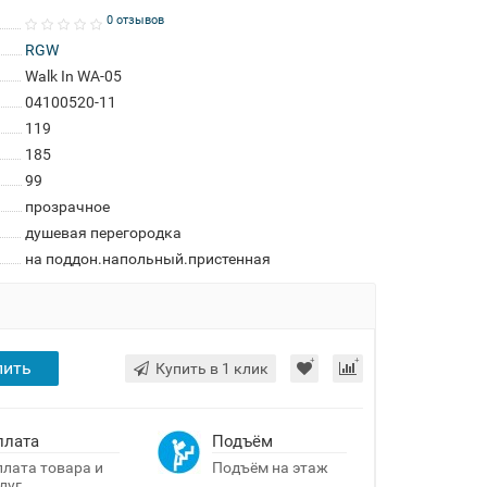
0 отзывов
RGW
Walk In WA-05
04100520-11
119
185
99
прозрачное
душевая перегородка
на поддон.напольный.пристенная
пить
Купить в 1 клик
плата
Подъём
лата товара и
Подъём на этаж
луг