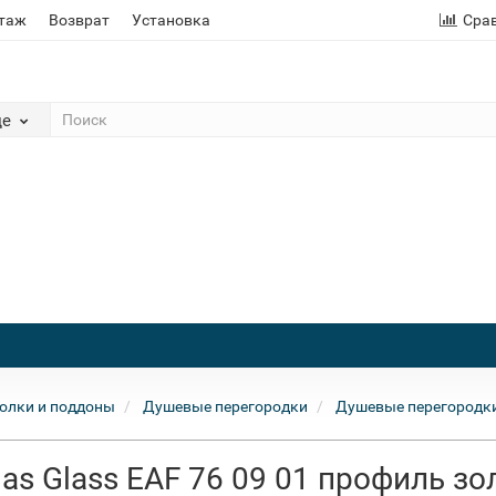
этаж
Возврат
Установка
Сра
де
олки и поддоны
Душевые перегородки
Душевые перегородки
s Glass EAF 76 09 01 профиль зо