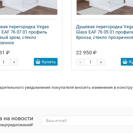
вая перегородка Vegas
Душевая перегородка Veg
s EAF 76 07 01 профиль
Glass EAF 76 05 01 профил
вый хром, стекло
бронза, стекло прозрачно
рачное
31 ₽
22 950 ₽
-
Купить
К
+
+
варительного уведомления покупателя вносить изменения в констр
а на новости
спецпредложений!