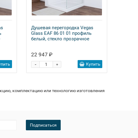
as
Душевая перегородка Vegas
ь
Glass EAF 86 01 01 профиль
е
белый, стекло прозрачное
22 947 ₽
-
упить
Купить
+
укцию, комплектацию или технологию изготовления
Подписаться