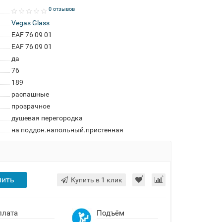
0 отзывов
Vegas Glass
EAF 76 09 01
EAF 76 09 01
да
76
189
распашные
прозрачное
душевая перегородка
на поддон.напольный.пристенная
пить
Купить в 1 клик
плата
Подъём