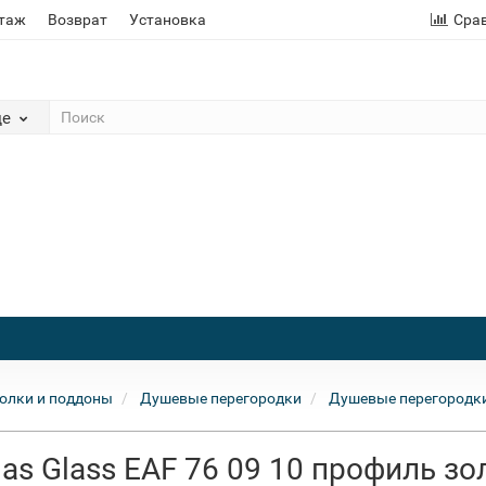
этаж
Возврат
Установка
Сра
де
олки и поддоны
Душевые перегородки
Душевые перегородки
s Glass EAF 76 09 10 профиль зол