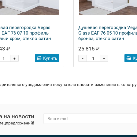
вая перегородка Vegas
Душевая перегородка Veg
s EAF 76 07 10 профиль
Glass EAF 76 05 10 профил
вый хром, стекло сатин
бронза, стекло сатин
43 ₽
25 815 ₽
-
Купить
К
+
+
варительного уведомления покупателя вносить изменения в констр
а на новости
спецпредложений!