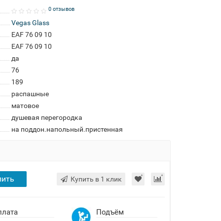
0 отзывов
Vegas Glass
EAF 76 09 10
EAF 76 09 10
да
76
189
распашные
матовое
душевая перегородка
на поддон.напольный.пристенная
пить
Купить в 1 клик
плата
Подъём