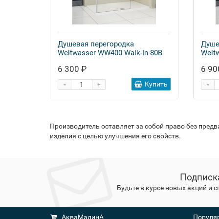
Душевая перегородка
Душе
Weltwasser WW400 Walk-In 80B
Welt
6 300 ₽
6 90
-
-
Купить
+
Производитель оставляет за собой право без пред
изделия с целью улучшения его свойств.
Подписк
Будьте в курсе новых акций и 
АкваМалинА
Популяр