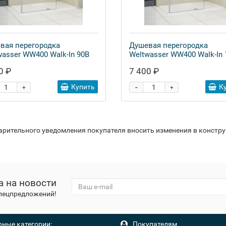
вая перегородка
Душевая перегородка
wasser WW400 Walk-In 90B
Weltwasser WW400 Walk-In 
0 ₽
7 400 ₽
-
Купить
К
+
+
варительного уведомления покупателя вносить изменения в констр
а на новости
спецпредложений!
ные категории:
Покупателям