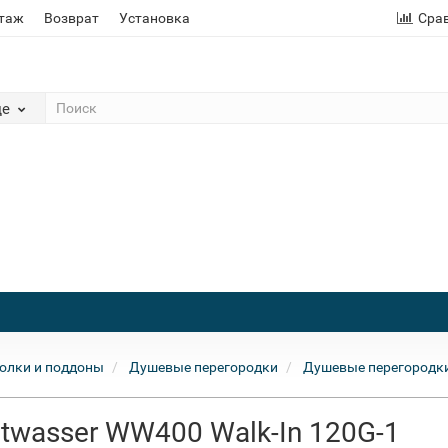
этаж
Возврат
Установка
Сра
де
олки и поддоны
Душевые перегородки
Душевые перегородки
twasser WW400 Walk-In 120G-1