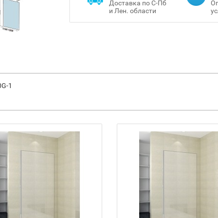
Доставка по С-Пб
Оп
и Лен. области
ус
0G-1