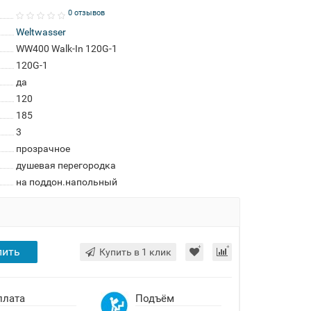
0 отзывов
Weltwasser
WW400 Walk-In 120G-1
120G-1
да
120
185
3
прозрачное
душевая перегородка
на поддон.напольный
пить
Купить в 1 клик
плата
Подъём