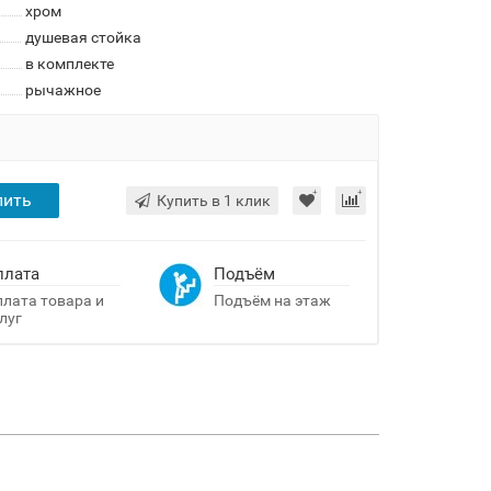
хром
душевая стойка
в комплекте
рычажное
пить
Купить в 1 клик
плата
Подъём
лата товара и
Подъём на этаж
луг