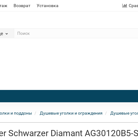
этаж
Возврат
Установка
Сра
де
олки и поддоны
Душевые уголки и ограждения
Душевые угол
r Schwarzer Diamant AG30120B5-