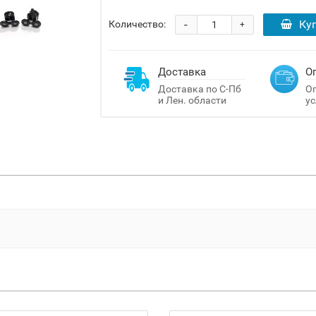
-
Ку
Количество:
+
Доставка
О
Доставка по С-Пб
Оп
и Лен. области
ус