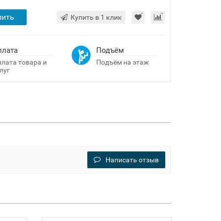
пить
Купить в 1 клик
плата
Подъём
лата товара и
Подъём на этаж
луг
Написать отзыв