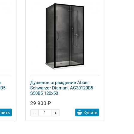
r
Душевое ограждение Abber
B5-
Schwarzer Diamant AG30120B5-
S50B5 120x50
29 900 ₽
-
упить
Купить
+