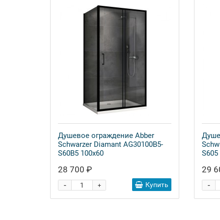
Душевое ограждение Abber
Душе
Schwarzer Diamant AG30100B5-
Schw
S60B5 100x60
S605
28 700 ₽
29 6
-
-
Купить
+