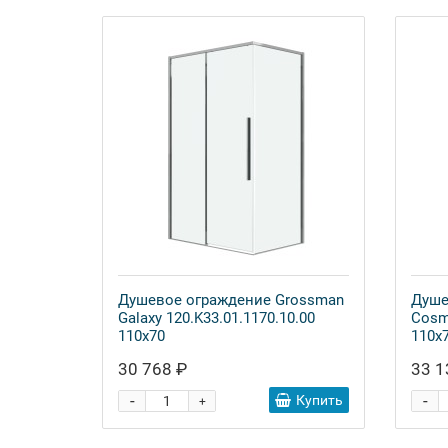
Душевое ограждение Grossman
Душе
Galaxy 120.K33.01.1170.10.00
Cosm
110x70
110x
30 768 ₽
33 1
-
-
Купить
+