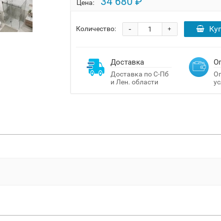
34 680 ₽
Цена:
-
Ку
Количество:
+
Доставка
О
Доставка по С-Пб
Оп
и Лен. области
ус