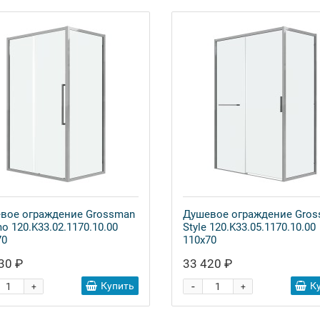
вое ограждение Grossman
Душевое ограждение Gro
o 120.K33.02.1170.10.00
Style 120.K33.05.1170.10.00
70
110x70
30 ₽
33 420 ₽
-
Купить
К
+
+