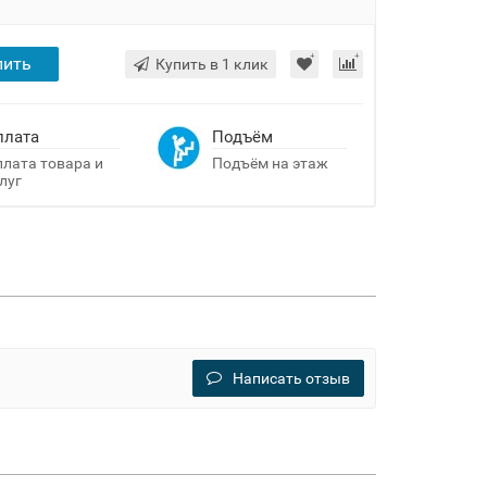
пить
Купить в 1 клик
плата
Подъём
лата товара и
Подъём на этаж
луг
Написать отзыв